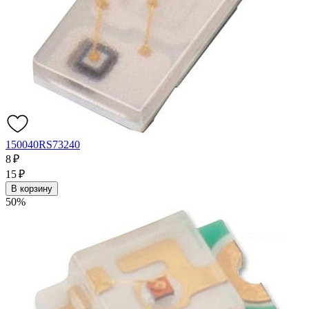
150040RS73240
8 ₽
15 ₽
В корзину
50%