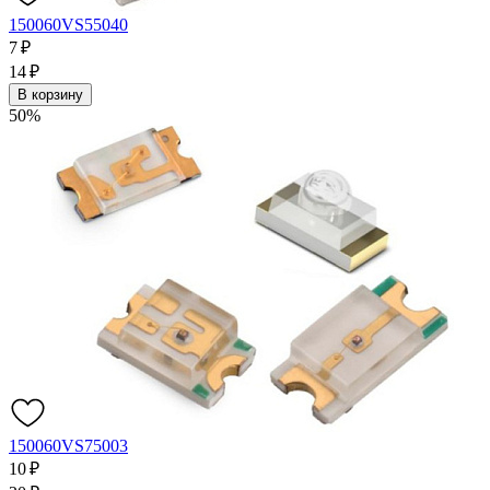
150060VS55040
7 ₽
14 ₽
В корзину
50%
150060VS75003
10 ₽