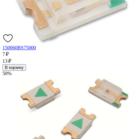
150060BS75000
7 ₽
13 ₽
В корзину
50%