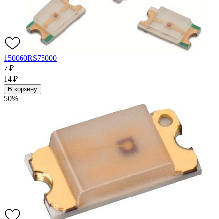
150060RS75000
7 ₽
14 ₽
В корзину
50%