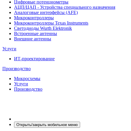
Цифровые потенциометры
АЦП/ЦАП - Устройства специального назначения
Аналоговые интерфейсы (AFE)
Микроконтроллеры
Микроконтроллеры Texas Instruments
Светодиоды Wurth Elektronik
Встроенные антенны
Внешние антенны
Услуги
ИТ-проектирование
Производство
Микросхемы
Услуги
Производство
Открыть/закрыть мобильное меню